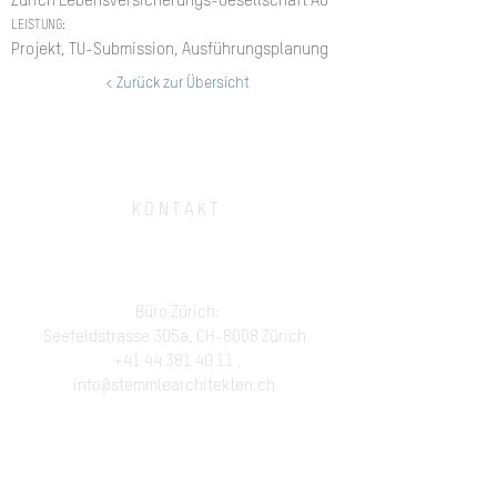
Zürich Lebensversicherungs-Gesellschaft AG
LEISTUNG:
Projekt, TU-Submission, Ausführungsplanung
< Zurück zur Übersicht
KONTAKT
stemmle architekten gmbh
Büro Zürich:
Seefeldstrasse 305a, CH-8008 Zürich
+41 44 381 40 11
,
info@stemmlearchitekten.ch
Büro Tessin:
Via San Gottardo 71, CH-6596 Gordola